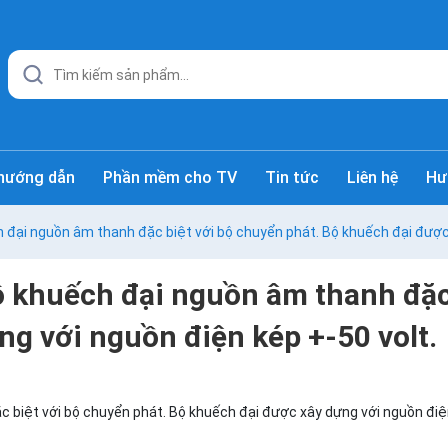
hướng dẫn
Phần mềm cho TV
Tin tức
Liên hệ
Hư
ại nguồn âm thanh đặc biệt với bộ chuyển phát. Bộ khuếch đại được 
khuếch đại nguồn âm thanh đặc b
g với nguồn điện kép +-50 volt.
iệt với bộ chuyển phát. Bộ khuếch đại được xây dựng với nguồn điện