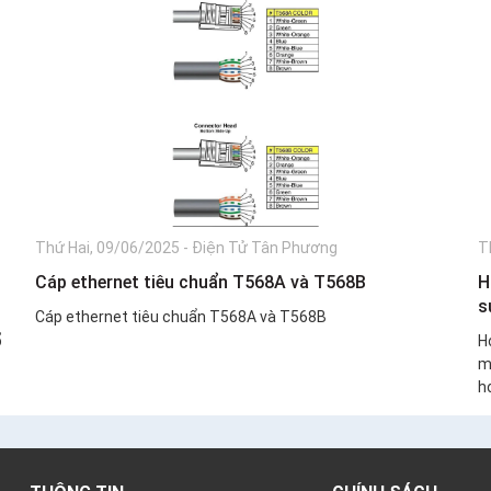
Thứ Hai, 09/06/2025
-
Điện Tử Tân Phương
T
Cáp ethernet tiêu chuẩn T568A và T568B
H
s
Cáp ethernet tiêu chuẩn T568A và T568B
ổ
H
m
ho