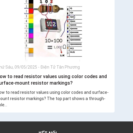
hứ Sáu, 09/05/2025
-
Điện Tử Tân Phương
ow to read resistor values using color codes and
urface-mount resistor markings?
ow to read resistor values using color codes and surface-
ount resistor markings? The top part shows a through-
le...