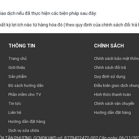
ao dịch nếu đã thực hiện các biện pháp sau đây:
t kỳ lợi ích nào từ hàng hóa đó (theo quy định của chính sách đổi trả 
THÔNG TIN
CHÍNH SÁCH
Trang chủ
Chính sách bảo mật thông
Giới thiệu
Chính sách đổi trả
Sản phẩm
Quy định sử dụng
Bộ sách hướng dẫn
Điều kiện giao dịch chun
Phần mềm cho TV
Hình thức thanh toán
Tin tức
Chính sách vận chuyển
Liên hệ
Hướng dẫn đặt hàng
Hướng dẫn đặt hàng
Dịch vụ sửa chữa
YỄN TÂN PHƯƠNG. GCNĐK HKD số: 8779422472-002 Cấp ngày: 06/11/202