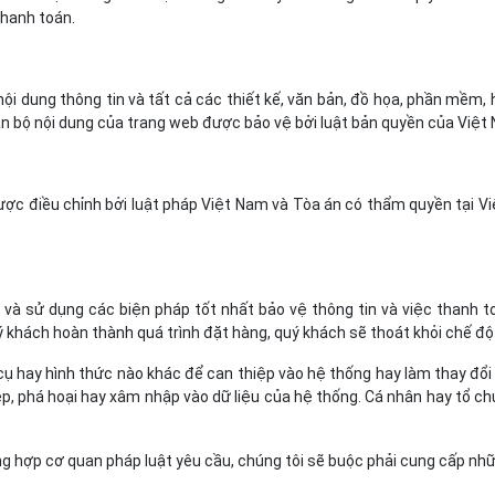
thanh toán.
nội dung thông tin và tất cả các thiết kế, văn bản, đồ họa, phần mềm
àn bộ nội dung của trang web được bảo vệ bởi luật bản quyền của Việt
ược điều chỉnh bởi luật pháp Việt Nam và Tòa án có thẩm quyền tại Vi
n và sử dụng các biện pháp tốt nhất bảo vệ thông tin và việc thanh t
khách hoàn thành quá trình đặt hàng, quý khách sẽ thoát khỏi chế độ
ụ hay hình thức nào khác để can thiệp vào hệ thống hay làm thay đổi
, phá hoại hay xâm nhập vào dữ liệu của hệ thống. Cá nhân hay tổ chứ
ng hợp cơ quan pháp luật yêu cầu, chúng tôi sẽ buộc phải cung cấp nhữ