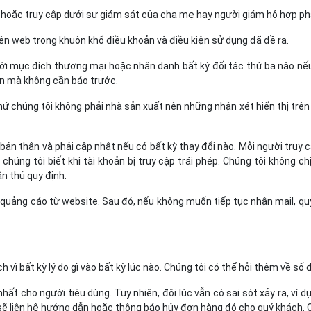
uổi hoặc truy cập dưới sự giám sát của cha mẹ hay người giám hộ hợp ph
ên web trong khuôn khổ điều khoản và điều kiện sử dụng đã đề ra.
ới mục đích thương mại hoặc nhân danh bất kỳ đối tác thứ ba nào nế
ạn mà không cần báo trước.
ứ chúng tôi không phải nhà sản xuất nên những nhận xét hiển thị trên
 bản thân và phải cập nhật nếu có bất kỳ thay đổi nào. Mỗi người truy
úng tôi biết khi tài khoản bị truy cập trái phép. Chúng tôi không chịu
n thủ quy định.
l quảng cáo từ website. Sau đó, nếu không muốn tiếp tục nhận mail, qu
vì bất kỳ lý do gì vào bất kỳ lúc nào. Chúng tôi có thể hỏi thêm về số 
hất cho người tiêu dùng. Tuy nhiên, đôi lúc vẫn có sai sót xảy ra, ví
 sẽ liên hệ hướng dẫn hoặc thông báo hủy đơn hàng đó cho quý khách. 