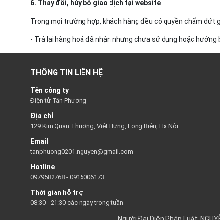
6. Thay đổi, hủy bỏ giao dịch tại website
Trong mọi trường hợp, khách hàng đều có quyền chấm dứt gi
- Trả lại hàng hoá đã nhận nhưng chưa sử dụng hoặc hưởng bấ
THÔNG TIN LIÊN HỆ
Tên công ty
Điện tử Tân Phương
Địa chỉ
129 Kim Quan Thượng, Việt Hưng, Long Biên, Hà Nội
Email
tanphuong0201.nguyen@gmail.com
Hotline
0979582768
-
0915006173
Thời gian hỗ trợ
08:30 - 21:30 các ngày trong tuần
Người Đại Diện Pháp Luật: NGU