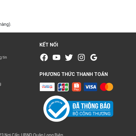
hàng).
KẾT NỐI
 tin
PHƯƠNG THỨC THANH TOÁN
g
3 Nơi Cấp: UBND Quận Long Biên