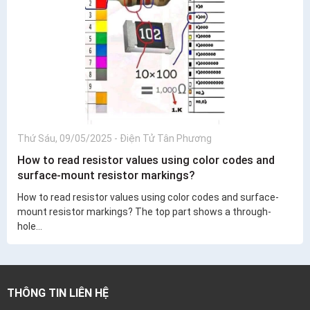
Thứ Sáu, 09/05/2025
-
Điện Tử Tân Phương
How to read resistor values using color codes and
surface-mount resistor markings?
How to read resistor values using color codes and surface-
mount resistor markings? The top part shows a through-
hole...
THÔNG TIN LIÊN HỆ