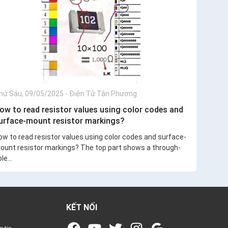
hứ Sáu, 09/05/2025
-
Điện Tử Tân Phương
ow to read resistor values using color codes and
urface-mount resistor markings?
ow to read resistor values using color codes and surface-
ount resistor markings? The top part shows a through-
le...
KẾT NỐI