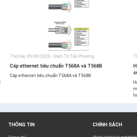
Thứ Hai, 09/06/2025
-
Điện Tử Tân Phương
T
Cáp ethernet tiêu chuẩn T568A và T568B
H
s
Cáp ethernet tiêu chuẩn T568A và T568B
ổ
H
m
ho
THÔNG TIN
CHÍNH SÁCH