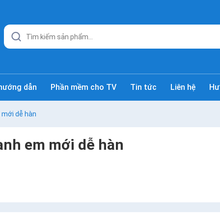
hướng dẫn
Phần mềm cho TV
Tin tức
Liên hệ
Hư
 mới dễ hàn
anh em mới dễ hàn