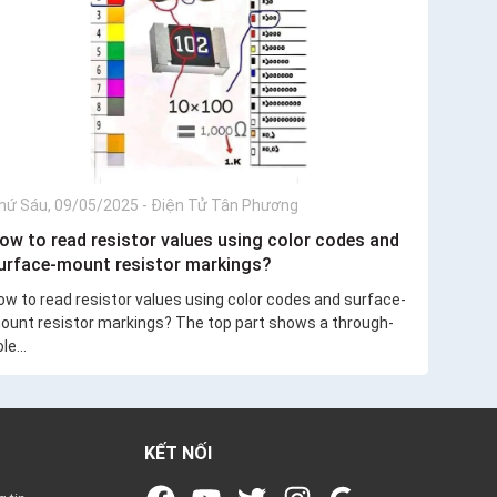
hứ Sáu, 09/05/2025
-
Điện Tử Tân Phương
ow to read resistor values using color codes and
urface-mount resistor markings?
ow to read resistor values using color codes and surface-
ount resistor markings? The top part shows a through-
le...
KẾT NỐI