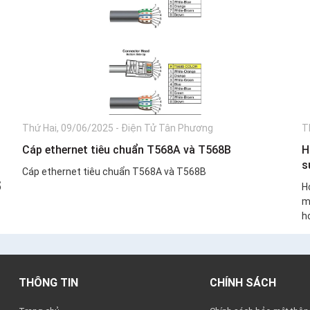
Thứ Hai, 09/06/2025
-
Điện Tử Tân Phương
T
Cáp ethernet tiêu chuẩn T568A và T568B
H
s
Cáp ethernet tiêu chuẩn T568A và T568B
ổ
H
m
ho
THÔNG TIN
CHÍNH SÁCH