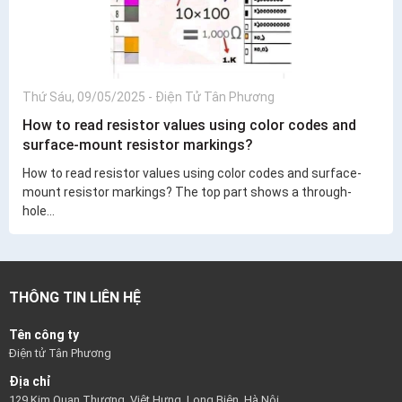
Thứ Sáu, 09/05/2025
-
Điện Tử Tân Phương
How to read resistor values using color codes and
surface-mount resistor markings?
How to read resistor values using color codes and surface-
mount resistor markings? The top part shows a through-
hole...
THÔNG TIN LIÊN HỆ
Tên công ty
Điện tử Tân Phương
Địa chỉ
129 Kim Quan Thượng, Việt Hưng, Long Biên, Hà Nội