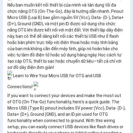
Nếu bạn muốn kết nối thiết bị của mình và tận dụng tối đa
chức năng OTG (On-The-Go), đây là hướng dẫn nhanh. Pinout
Micro USB (Loại B) bao gồm nguồn 5V (Vcc), Data- (D-), Data+
(D+), Ground (GND), và một pin ID được sử dụng cho chức
năng OTG khi được kết nối với mặt đất. Với thiết lập dây điện
này, bạn có thể dễ dàng kết nối các thiết bị USB như ổ flash
hoặc bàn phím trực tiếp với điện thoại hoặc máy tính bảng
của bạn mà không cần đến máy tính, giúp nó hoàn hảo cho
việc tự làm đồ điện tử hoặc sử dụng hàng ngày. Học cách tự
tạo cáp OTG, thiết bị sạc hoặc chuyển dữ liệu—tất cả chỉ với
sơ đồ dây điện đơn giản!
Learn to Wire Your Micro USB for OTG and USB
Connections!
If you want to connect your devices and make the most out
of OTG (On-The-Go) functionality, here's a quick guide. The
Micro USB (Type B) pinout includes 5V power (Vcc), Data- (D-),
Data+ (D+), Ground (GND), and an ID pin used for OTG
functionality when connected to ground. With this wiring
setup, you can easily connect USB devices like flash drives or