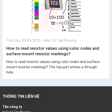
Thứ Sáu, 09/05/2025
-
Điện Tử Tân Phương
How to read resistor values using color codes and
surface-mount resistor markings?
How to read resistor values using color codes and surface-
mount resistor markings? The top part shows a through-
hole...
THÔNG TIN LIÊN HỆ
Tên công ty
Điện tử Tân Phương