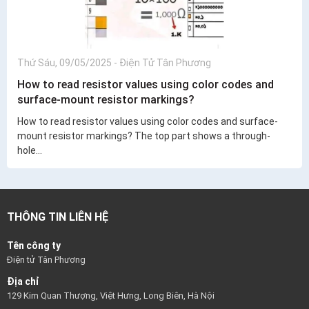
Thứ Sáu, 09/05/2025
-
Điện Tử Tân Phương
How to read resistor values using color codes and
surface-mount resistor markings?
How to read resistor values using color codes and surface-
mount resistor markings? The top part shows a through-
hole...
THÔNG TIN LIÊN HỆ
Tên công ty
Điện tử Tân Phương
Địa chỉ
129 Kim Quan Thượng, Việt Hưng, Long Biên, Hà Nội