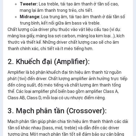
Tweeter:
Loa treble, tái tạo âm thanh ở tần số cao,
mang lại âm thanh trong trẻo, chi tiết.
Midrange:
Loa trung âm, tái tạo âm thanh ở dải tần số
trung bình, kết nối giữa âm bass và treble.
Chất lượng của driver phụ thuộc vào vật liệu cấu tạo (ví dụ:
màng loa giấy, màng loa sợi carbon, màng loa kim loại...), kích
thước và thiết kế. Những driver chất lượng cao sẽ cho âm
thanh chính xác, chi tiết và ít méo tiếng hơn.
2. Khuếch đại (Amplifier):
Amplifier là bộ phận khuếch đại tín hiệu âm thanh từ nguồn
phát (tivi) đến driver. Chất lượng amplifier ảnh hưởng trực tiếp
đến công suất, độ méo tiếng và chất lượng âm thanh tổng
thể. Các loại amplifier phổ biến bao gồm amplifier Class A,
Class AB, Class D, mỗi loại có ưu nhược điểm riêng.
3. Mạch phân tần (Crossover):
Mạch phân tần giúp phân chia tín hiệu âm thanh thành các dải
tần số khác nhau (bass, mid, treble) và dẫn đến các driver
tương ứng. Một mạch phân tần tốt sẽ đảm bảo sự cân bằng