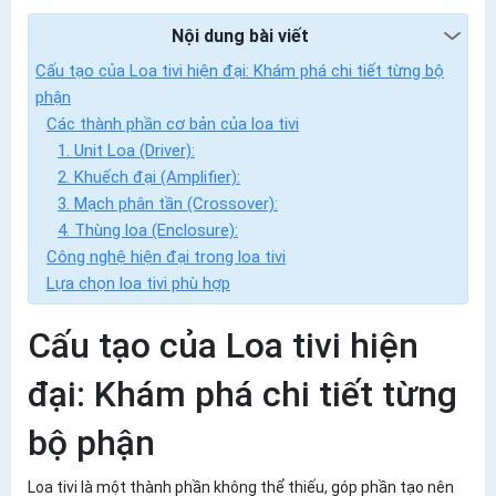
Nội dung bài viết
Cấu tạo của Loa tivi hiện đại: Khám phá chi tiết từng bộ
phận
Các thành phần cơ bản của loa tivi
1. Unit Loa (Driver):
2. Khuếch đại (Amplifier):
3. Mạch phân tần (Crossover):
4. Thùng loa (Enclosure):
Công nghệ hiện đại trong loa tivi
Lựa chọn loa tivi phù hợp
Cấu tạo của Loa tivi hiện
đại: Khám phá chi tiết từng
bộ phận
Loa tivi là một thành phần không thể thiếu, góp phần tạo nên