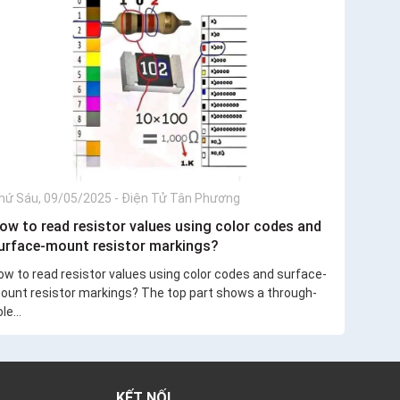
hứ Sáu, 09/05/2025
-
Điện Tử Tân Phương
ow to read resistor values using color codes and
urface-mount resistor markings?
ow to read resistor values using color codes and surface-
ount resistor markings? The top part shows a through-
le...
KẾT NỐI