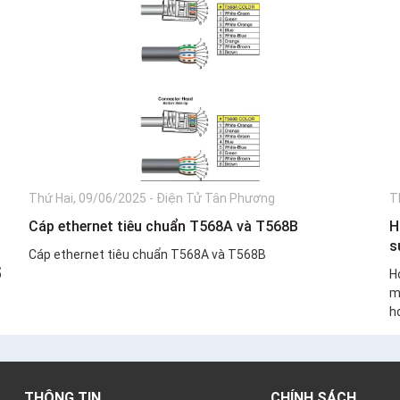
Thứ Hai, 09/06/2025
-
Điện Tử Tân Phương
T
Cáp ethernet tiêu chuẩn T568A và T568B
H
s
Cáp ethernet tiêu chuẩn T568A và T568B
ổ
H
m
ho
THÔNG TIN
CHÍNH SÁCH