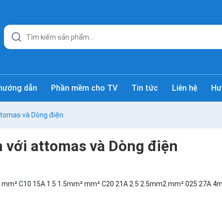
hướng dẫn
Phần mềm cho TV
Tin tức
Liên hệ
Hư
attomas và Dòng điện
h với attomas và Dòng điện