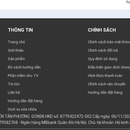
ho
THÔNG TIN
CHÍNH SÁCH
Trang chủ
Chính sách bảo mật thông
Giới thiệu
Chính sách đổi trả
Sản phẩm
Quy định sử dụng
Bộ sách hướng dẫn
Điều kiện giao dịch chun
Phần mềm cho TV
Hình thức thanh toán
Tin tức
Chính sách vận chuyển
Liên hệ
Hướng dẫn đặt hàng
Hướng dẫn đặt hàng
Dịch vụ sửa chữa
YỄN TÂN PHƯƠNG. GCNĐK HKD số: 8779422472-002 Cấp ngày: 06/11/202
979582768 - Ngân hàng MBbank Quân đội Hà Nội. Chủ tài khoản: Hộ kin