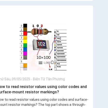
hứ Sáu, 09/05/2025
-
Điện Tử Tân Phương
ow to read resistor values using color codes and
urface-mount resistor markings?
ow to read resistor values using color codes and surface-
ount resistor markings? The top part shows a through-