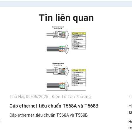
Tin liên quan
Thứ Hai, 09/06/2025
-
Điện Tử Tân Phương
T
Cáp ethernet tiêu chuẩn T568A và T568B
H
s
Cáp ethernet tiêu chuẩn T568A và T568B
ổ
H
m