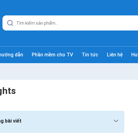
hướng dẫn
Phần mềm cho TV
Tin tức
Liên hệ
Hư
ghts
g bài viết