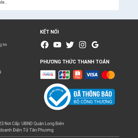
le...
KẾT NỐI
 tin
PHƯƠNG THỨC THANH TOÁN
g
3 Nơi Cấp: UBND Quận Long Biên
h doanh Điện Tử Tân Phương