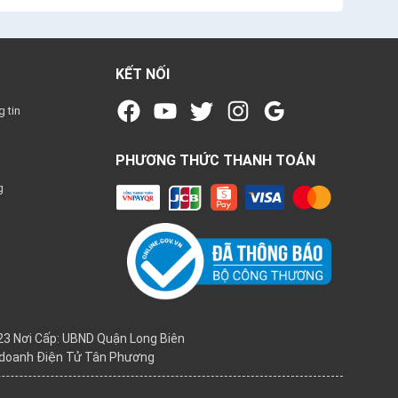
KẾT NỐI
 tin
PHƯƠNG THỨC THANH TOÁN
g
3 Nơi Cấp: UBND Quận Long Biên
h doanh Điện Tử Tân Phương