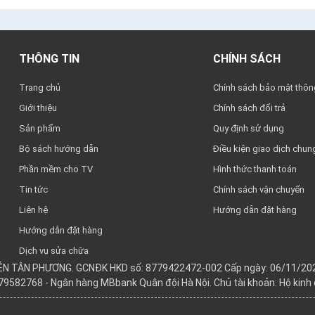
THÔNG TIN
CHÍNH SÁCH
Trang chủ
Chính sách bảo mật thông
Giới thiệu
Chính sách đổi trả
Sản phẩm
Quy định sử dụng
Bộ sách hướng dẫn
Điều kiện giao dịch chun
Phần mềm cho TV
Hình thức thanh toán
Tin tức
Chính sách vận chuyển
Liên hệ
Hướng dẫn đặt hàng
Hướng dẫn đặt hàng
Dịch vụ sửa chữa
YỄN TÂN PHƯƠNG. GCNĐK HKD số: 8779422472-002 Cấp ngày: 06/11/202
979582768 - Ngân hàng MBbank Quân đội Hà Nội. Chủ tài khoản: Hộ kin