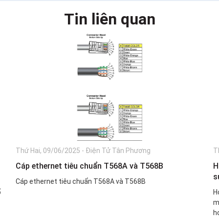
Tin liên quan
Thứ Hai, 09/06/2025
-
Điện Tử Tân Phương
T
Cáp ethernet tiêu chuẩn T568A và T568B
H
s
Cáp ethernet tiêu chuẩn T568A và T568B
ổ
H
m
ho