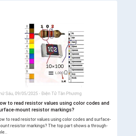
hứ Sáu, 09/05/2025
-
Điện Tử Tân Phương
ow to read resistor values using color codes and
urface-mount resistor markings?
ow to read resistor values using color codes and surface-
ount resistor markings? The top part shows a through-
le...