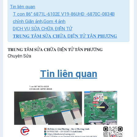
Tin liên quan
T con 86” 6871L-6102E V19-86UHD -6870C-0834B
chỉnh Giãn ảnh,Gom 4 ảnh
DỊCH VỤ SỬA CHỮA ĐIỆN TỬ
𝐓𝐑𝐔𝐍𝐆 𝐓Â𝐌 𝐒Ử𝐀 𝐂𝐇Ữ𝐀 Đ𝐈Ệ𝐍 𝐓Ử 𝐓Â𝐍 𝐏𝐇ƯƠ𝐍𝐆
𝐓𝐑𝐔𝐍𝐆 𝐓Â𝐌 𝐒Ử𝐀 𝐂𝐇Ữ𝐀 Đ𝐈Ệ𝐍 𝐓Ử 𝐓Â𝐍 𝐏𝐇ƯƠ𝐍𝐆
Chuyên Sửa
Tin liên quan