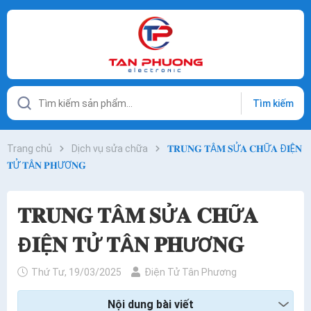
Tìm kiếm
Trang chủ
Dịch vụ sửa chữa
𝐓𝐑𝐔𝐍𝐆 𝐓Â𝐌 𝐒Ử𝐀 𝐂𝐇Ữ𝐀 Đ𝐈Ệ𝐍
𝐓Ử 𝐓Â𝐍 𝐏𝐇ƯƠ𝐍𝐆
𝐓𝐑𝐔𝐍𝐆 𝐓Â𝐌 𝐒Ử𝐀 𝐂𝐇Ữ𝐀
Đ𝐈Ệ𝐍 𝐓Ử 𝐓Â𝐍 𝐏𝐇ƯƠ𝐍𝐆
Thứ Tư, 19/03/2025
Điện Tử Tân Phương
Nội dung bài viết