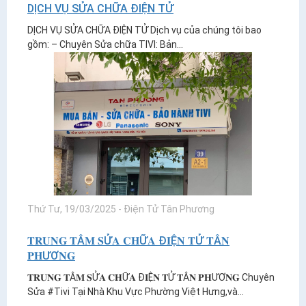
DỊCH VỤ SỬA CHỮA ĐIỆN TỬ
DỊCH VỤ SỬA CHỮA ĐIỆN TỬ Dịch vụ của chúng tôi bao
gồm: – Chuyên Sửa chữa TIVI: Bản...
Thứ Tư, 19/03/2025
-
Điện Tử Tân Phương
𝐓𝐑𝐔𝐍𝐆 𝐓Â𝐌 𝐒Ử𝐀 𝐂𝐇Ữ𝐀 Đ𝐈Ệ𝐍 𝐓Ử 𝐓Â𝐍
𝐏𝐇ƯƠ𝐍𝐆
𝐓𝐑𝐔𝐍𝐆 𝐓Â𝐌 𝐒Ử𝐀 𝐂𝐇Ữ𝐀 Đ𝐈Ệ𝐍 𝐓Ử 𝐓Â𝐍 𝐏𝐇ƯƠ𝐍𝐆 Chuyên
Sửa #Tivi Tại Nhà Khu Vực Phường Việt Hưng,và...