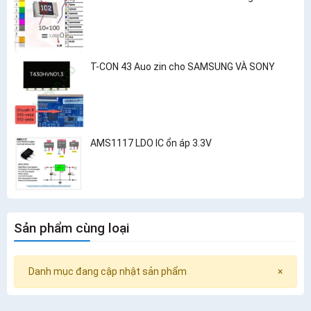
T-CON 43 Auo zin cho SAMSUNG VÀ SONY
AMS1117 LDO IC ổn áp 3.3V
Sản phẩm cùng loại
Danh mục đang cập nhật sản phẩm
×