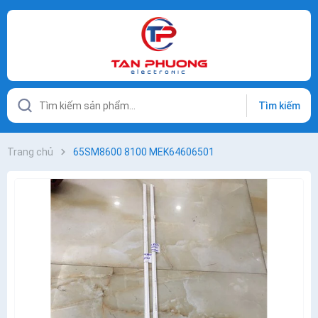
Tìm kiếm
Trang chủ
65SM8600 8100 MEK64606501