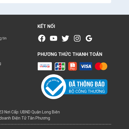
KẾT NỐI
 tin
PHƯƠNG THỨC THANH TOÁN
g
3 Nơi Cấp: UBND Quận Long Biên
h doanh Điện Tử Tân Phương