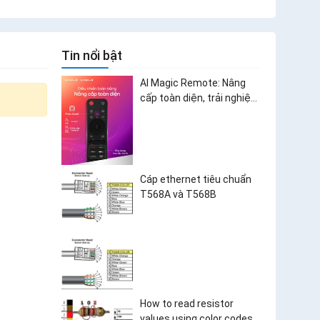
Tin nổi bật
AI Magic Remote: Nâng
cấp toàn diện, trải nghiệm
bùng nổ
Cáp ethernet tiêu chuẩn
T568A và T568B
How to read resistor
values using color codes