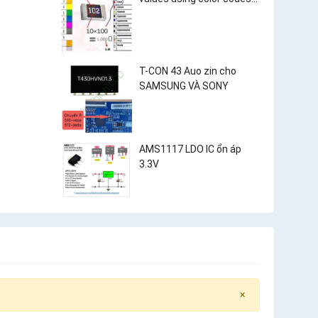
and surface-mount
resistor markings?
T-CON 43 Auo zin cho
SAMSUNG VÀ SONY
AMS1117 LDO IC ổn áp
3.3V
×