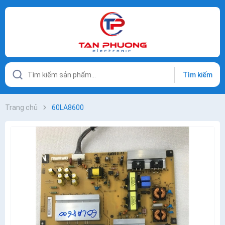
Tìm kiếm
Trang chủ
60LA8600