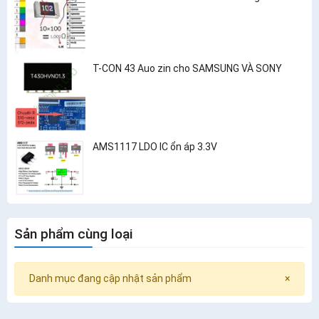
T-CON 43 Auo zin cho SAMSUNG VÀ SONY
AMS1117 LDO IC ổn áp 3.3V
Sản phẩm cùng loại
Danh mục đang cập nhật sản phẩm
×