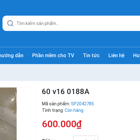
hướng dẫn
Phần mềm cho TV
Tin tức
Liên hệ
Hư
60 v16 0188A
Mã sản phẩm:
SP2042785
Tình trạng:
Còn hàng
600.000₫