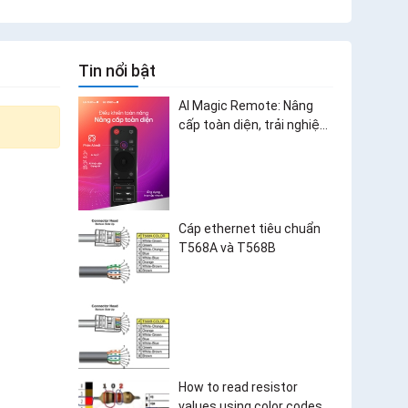
Tin nổi bật
AI Magic Remote: Nâng
cấp toàn diện, trải nghiệm
bùng nổ
Cáp ethernet tiêu chuẩn
T568A và T568B
How to read resistor
values using color codes