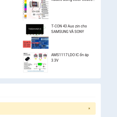
and surface-mount
resistor markings?
T-CON 43 Auo zin cho
SAMSUNG VÀ SONY
AMS1117 LDO IC ổn áp
3.3V
×