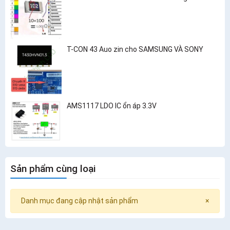
T-CON 43 Auo zin cho SAMSUNG VÀ SONY
AMS1117 LDO IC ổn áp 3.3V
Sản phẩm cùng loại
Danh mục đang cập nhật sản phẩm
×