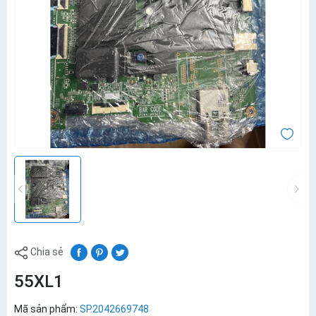
Chia sẻ
55XL1
Mã sản phẩm:
SP2042669748