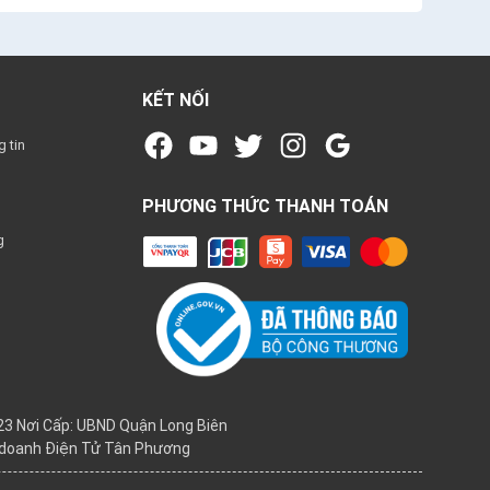
KẾT NỐI
 tin
PHƯƠNG THỨC THANH TOÁN
g
3 Nơi Cấp: UBND Quận Long Biên
h doanh Điện Tử Tân Phương