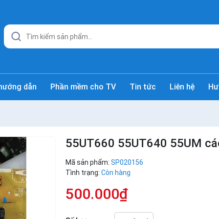
hướng dẫn
Phần mềm cho TV
Tin tức
Liên hệ
Hư
55UT660 55UT640 55UM các
Mã sản phẩm:
SP020156
Tình trạng:
Còn hàng
500.000₫