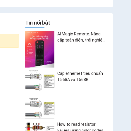
Tin nổi bật
AI Magic Remote: Nâng
cấp toàn diện, trải nghiệm
bùng nổ
Cáp ethernet tiêu chuẩn
T568A và T568B
How to read resistor
values using color codes