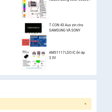
and surface-mount
resistor markings?
T-CON 43 Auo zin cho
SAMSUNG VÀ SONY
AMS1117 LDO IC ổn áp
3.3V
×