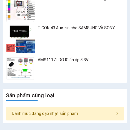
T-CON 43 Auo zin cho SAMSUNG VÀ SONY
AMS1117 LDO IC ổn áp 3.3V
Sản phẩm cùng loại
Danh mục đang cập nhật sản phẩm
×