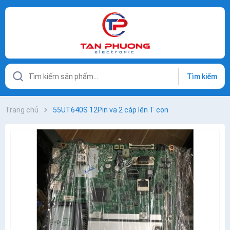
Tìm kiếm
Trang chủ
55UT640S 12Pin va 2 cáp lên T con