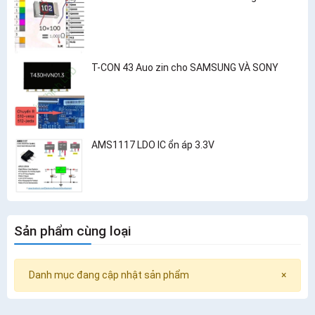
T-CON 43 Auo zin cho SAMSUNG VÀ SONY
AMS1117 LDO IC ổn áp 3.3V
Sản phẩm cùng loại
Danh mục đang cập nhật sản phẩm
×