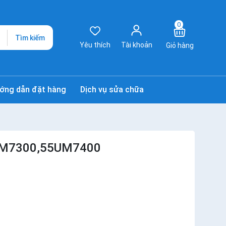
0
Tìm kiếm
Yêu thích
Tài khoản
Giỏ hàng
ớng dẫn đặt hàng
Dịch vụ sửa chữa
UM7300,55UM7400