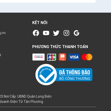
KẾT NỐI
 tin
PHƯƠNG THỨC THANH TOÁN
g
3 Nơi Cấp: UBND Quận Long Biên
h doanh Điện Tử Tân Phương