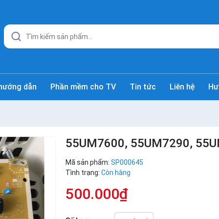
hướng dẫn
Phần mềm cho TV
Tin tức
Liên hệ
Hư
55UM7600, 55UM7290, 55
Mã sản phẩm:
SP000645
Tình trạng:
Còn hàng
500.000₫