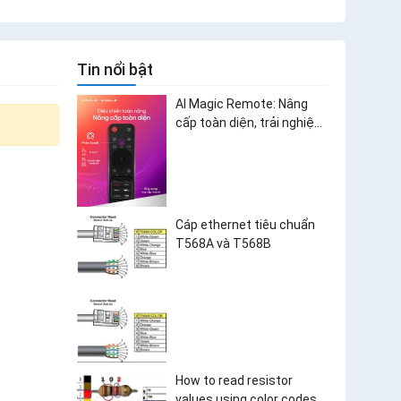
Tin nổi bật
AI Magic Remote: Nâng
cấp toàn diện, trải nghiệm
bùng nổ
Cáp ethernet tiêu chuẩn
T568A và T568B
How to read resistor
values using color codes