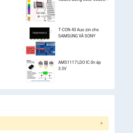
and surface-mount
resistor markings?
T-CON 43 Auo zin cho
SAMSUNG VÀ SONY
AMS1117 LDO IC ổn áp
3.3V
×