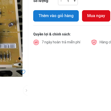
Số lượng:
-
+
Thêm vào giỏ hàng
Mua ngay
Quyền lợi & chính sách:
7 ngày hoàn trả miễn phí
Hàng c