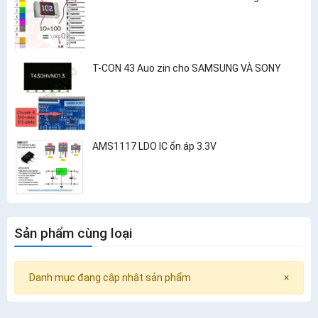
T-CON 43 Auo zin cho SAMSUNG VÀ SONY
AMS1117 LDO IC ổn áp 3.3V
Sản phẩm cùng loại
Danh mục đang cập nhật sản phẩm
×