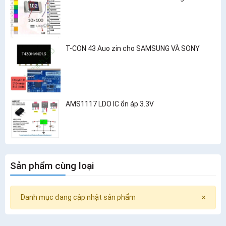
T-CON 43 Auo zin cho SAMSUNG VÀ SONY
AMS1117 LDO IC ổn áp 3.3V
Sản phẩm cùng loại
Danh mục đang cập nhật sản phẩm
×