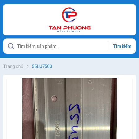
Tìm kiếm
Trang chủ
55UJ7500