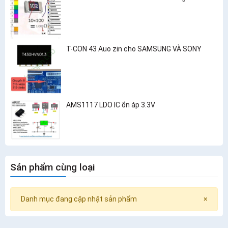
T-CON 43 Auo zin cho SAMSUNG VÀ SONY
AMS1117 LDO IC ổn áp 3.3V
Sản phẩm cùng loại
Danh mục đang cập nhật sản phẩm
×