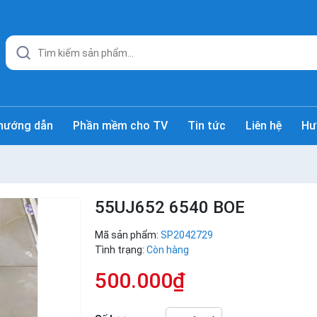
hướng dẫn
Phần mềm cho TV
Tin tức
Liên hệ
Hư
55UJ652 6540 BOE
Mã sản phẩm:
SP2042729
Tình trạng:
Còn hàng
500.000₫