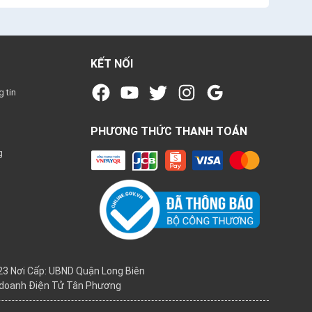
KẾT NỐI
 tin
PHƯƠNG THỨC THANH TOÁN
g
3 Nơi Cấp: UBND Quận Long Biên
h doanh Điện Tử Tân Phương