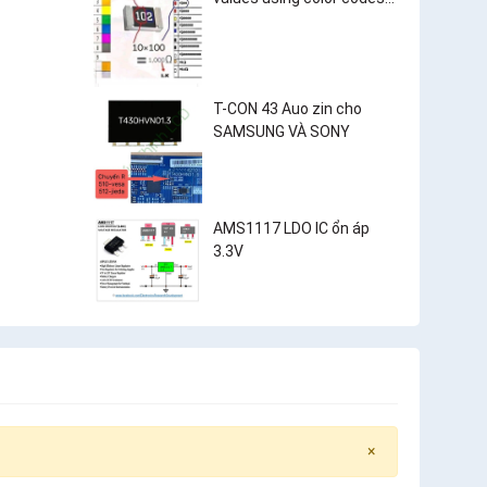
and surface-mount
resistor markings?
T-CON 43 Auo zin cho
SAMSUNG VÀ SONY
AMS1117 LDO IC ổn áp
3.3V
×