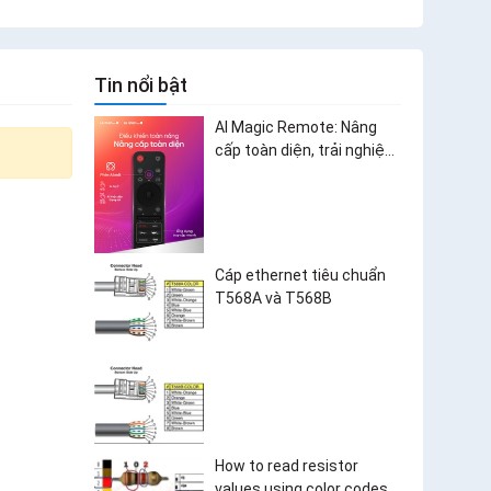
Tin nổi bật
AI Magic Remote: Nâng
cấp toàn diện, trải nghiệm
bùng nổ
Cáp ethernet tiêu chuẩn
T568A và T568B
How to read resistor
values using color codes