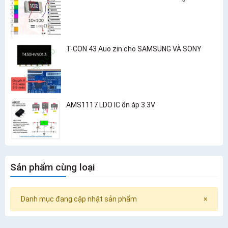
T-CON 43 Auo zin cho SAMSUNG VÀ SONY
AMS1117 LDO IC ổn áp 3.3V
Sản phẩm cùng loại
Danh mục đang cập nhật sản phẩm
×