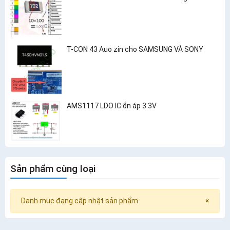
T-CON 43 Auo zin cho SAMSUNG VÀ SONY
AMS1117 LDO IC ổn áp 3.3V
Sản phẩm cùng loại
Danh mục đang cập nhật sản phẩm
×