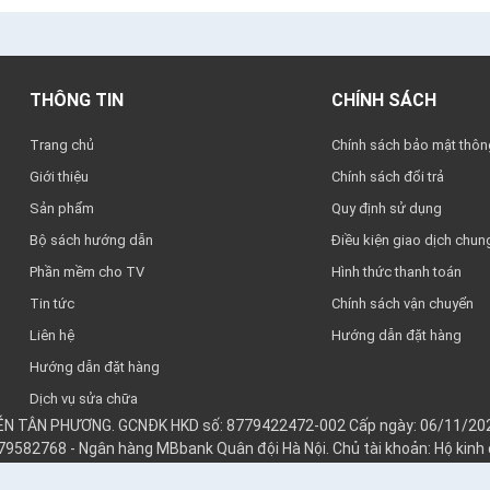
THÔNG TIN
CHÍNH SÁCH
Trang chủ
Chính sách bảo mật thông
Giới thiệu
Chính sách đổi trả
Sản phẩm
Quy định sử dụng
Bộ sách hướng dẫn
Điều kiện giao dịch chun
Phần mềm cho TV
Hình thức thanh toán
Tin tức
Chính sách vận chuyển
Liên hệ
Hướng dẫn đặt hàng
Hướng dẫn đặt hàng
Dịch vụ sửa chữa
YỄN TÂN PHƯƠNG. GCNĐK HKD số: 8779422472-002 Cấp ngày: 06/11/202
979582768 - Ngân hàng MBbank Quân đội Hà Nội. Chủ tài khoản: Hộ kin