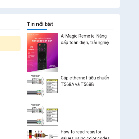
Tin nổi bật
AI Magic Remote: Nâng
cấp toàn diện, trải nghiệm
bùng nổ
Cáp ethernet tiêu chuẩn
T568A và T568B
How to read resistor
values using color codes