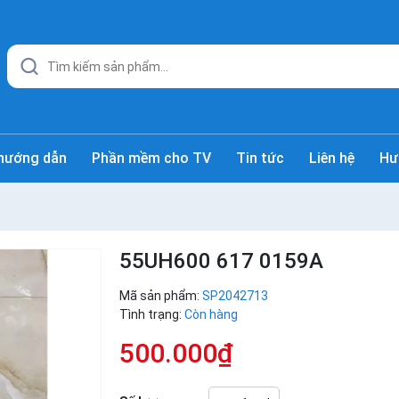
hướng dẫn
Phần mềm cho TV
Tin tức
Liên hệ
Hư
55UH600 617 0159A
Mã sản phẩm:
SP2042713
Tình trạng:
Còn hàng
500.000₫