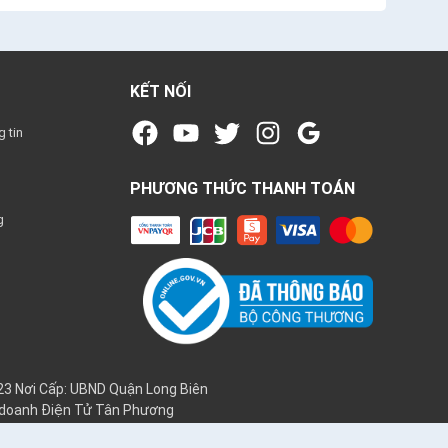
KẾT NỐI
 tin
PHƯƠNG THỨC THANH TOÁN
g
3 Nơi Cấp: UBND Quận Long Biên
h doanh Điện Tử Tân Phương