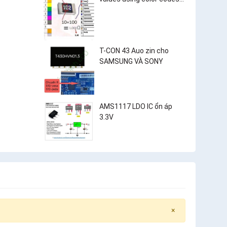
and surface-mount
resistor markings?
T-CON 43 Auo zin cho
SAMSUNG VÀ SONY
AMS1117 LDO IC ổn áp
3.3V
×