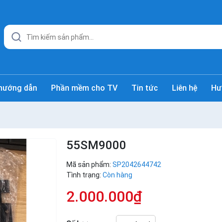
hướng dẫn
Phần mềm cho TV
Tin tức
Liên hệ
Hư
55SM9000
Mã sản phẩm:
SP2042644742
Tình trạng:
Còn hàng
2.000.000₫