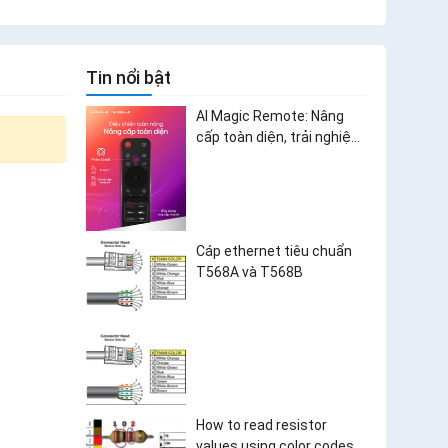
Tin nổi bật
AI Magic Remote: Nâng
cấp toàn diện, trải nghiệm
bùng nổ
Cáp ethernet tiêu chuẩn
T568A và T568B
How to read resistor
values using color codes