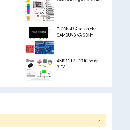
and surface-mount
resistor markings?
T-CON 43 Auo zin cho
SAMSUNG VÀ SONY
AMS1117 LDO IC ổn áp
3.3V
×