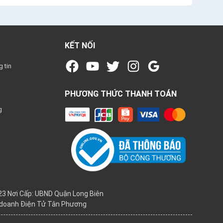
KẾT NỐI
 tin
PHƯƠNG THỨC THANH TOÁN
g
3 Nơi Cấp: UBND Quận Long Biên
h doanh Điện Tử Tân Phương