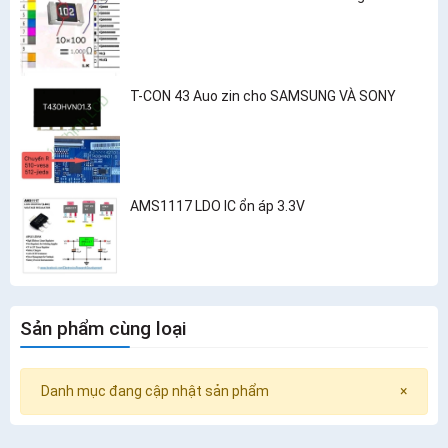
T-CON 43 Auo zin cho SAMSUNG VÀ SONY
AMS1117 LDO IC ổn áp 3.3V
Sản phẩm cùng loại
Danh mục đang cập nhật sản phẩm
×