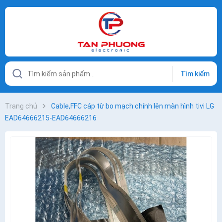
Tìm kiếm
Trang chủ
Cable,FFC cáp từ bo mạch chính lên màn hình tivi LG
EAD64666215-EAD64666216