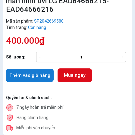
màn hình tivi LG EAD64666215-
EAD64666216
Mã sản phẩm:
SP2042669580
Tình trạng:
Còn hàng
400.000₫
Số lượng:
-
+
Mua ngay
Thêm vào giỏ hàng
Quyền lợi & chính sách:
7 ngày hoàn trả miễn phí
Hàng chính hãng
Miễn phí vận chuyển