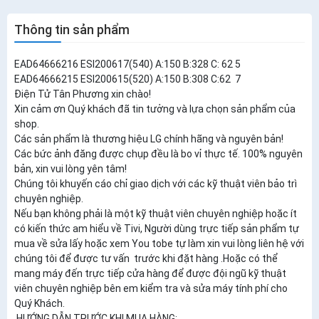
Thông tin sản phẩm
EAD64666216 ESI200617(540) A:150 B:328 C: 62 5
EAD64666215 ESI200615(520) A:150 B:308 C:62 7
Điện Tử Tân Phương xin chào!
Xin cảm ơn Quý khách đã tin tưởng và lựa chọn sản phẩm của
shop.
Các sản phẩm là thương hiệu LG chính hãng và nguyên bản!
Các bức ảnh đăng được chụp đều là bo vỉ thực tế. 100% nguyên
bản, xin vui lòng yên tâm!
Chúng tôi khuyến cáo chỉ giao dịch với các kỹ thuật viên bảo trì
chuyên nghiệp.
Nếu bạn không phải là một kỹ thuật viên chuyên nghiệp hoặc ít
có kiến thức am hiểu về Tivi, Người dùng trực tiếp sản phẩm tự
mua về sửa lấy hoặc xem You tobe tự làm xin vui lòng liên hệ với
chúng tôi để được tư vấn trước khi đặt hàng .Hoặc có thể
mang máy đến trực tiếp cửa hàng để được đội ngũ kỹ thuật
viên chuyên nghiệp bên em kiểm tra và sửa máy tính phí cho
Quý Khách.
HƯỚNG DẪN TRƯỚC KHI MUA HÀNG: