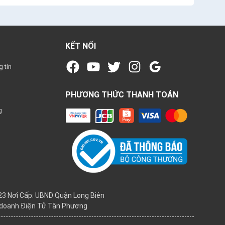
KẾT NỐI
 tin
PHƯƠNG THỨC THANH TOÁN
g
3 Nơi Cấp: UBND Quận Long Biên
h doanh Điện Tử Tân Phương