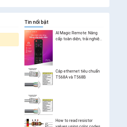
Tin nổi bật
AI Magic Remote: Nâng
cấp toàn diện, trải nghiệm
bùng nổ
Cáp ethernet tiêu chuẩn
T568A và T568B
How to read resistor
values using color codes