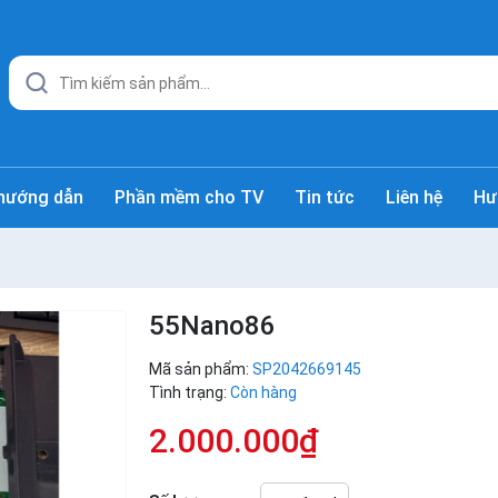
hướng dẫn
Phần mềm cho TV
Tin tức
Liên hệ
Hư
55Nano86
Mã sản phẩm:
SP2042669145
Tình trạng:
Còn hàng
2.000.000₫