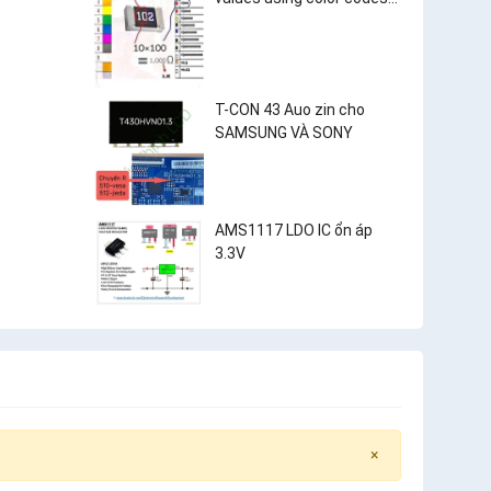
and surface-mount
resistor markings?
T-CON 43 Auo zin cho
SAMSUNG VÀ SONY
AMS1117 LDO IC ổn áp
3.3V
×