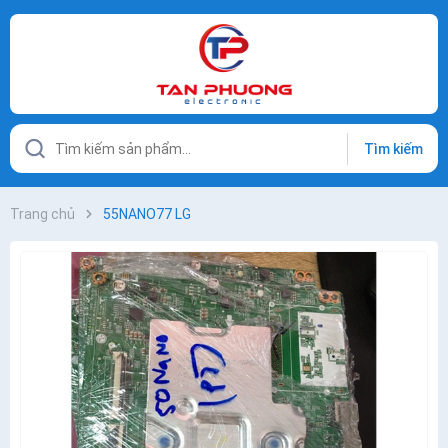
Tìm kiếm
Trang chủ
55NANO77 LG