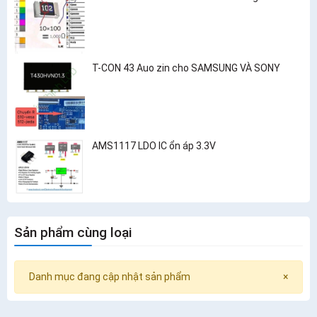
T-CON 43 Auo zin cho SAMSUNG VÀ SONY
AMS1117 LDO IC ổn áp 3.3V
Sản phẩm cùng loại
Danh mục đang cập nhật sản phẩm
×