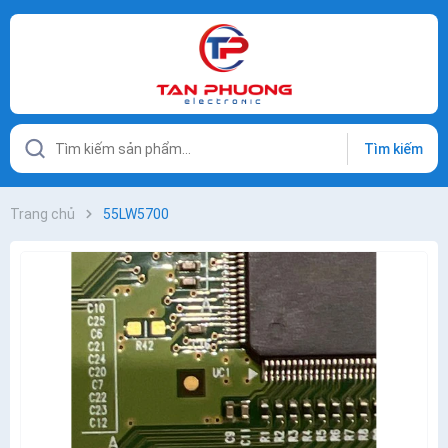
Tìm kiếm
Trang chủ
55LW5700