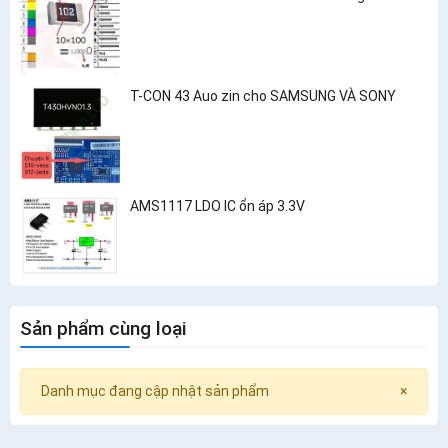
T-CON 43 Auo zin cho SAMSUNG VÀ SONY
AMS1117 LDO IC ổn áp 3.3V
Sản phẩm cùng loại
Danh mục đang cập nhật sản phẩm
×