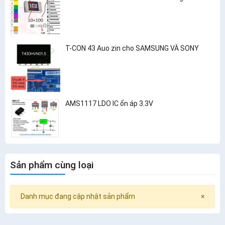
T-CON 43 Auo zin cho SAMSUNG VÀ SONY
AMS1117 LDO IC ổn áp 3.3V
Sản phẩm cùng loại
Danh mục đang cập nhật sản phẩm
×