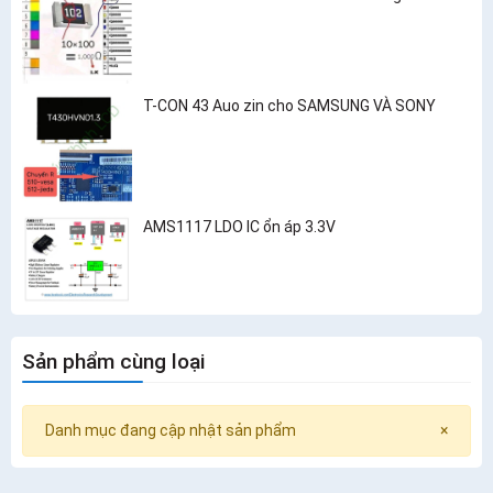
T-CON 43 Auo zin cho SAMSUNG VÀ SONY
AMS1117 LDO IC ổn áp 3.3V
Sản phẩm cùng loại
Danh mục đang cập nhật sản phẩm
×