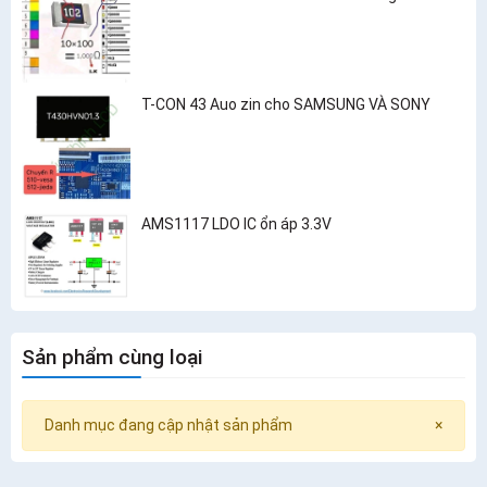
T-CON 43 Auo zin cho SAMSUNG VÀ SONY
AMS1117 LDO IC ổn áp 3.3V
Sản phẩm cùng loại
Danh mục đang cập nhật sản phẩm
×