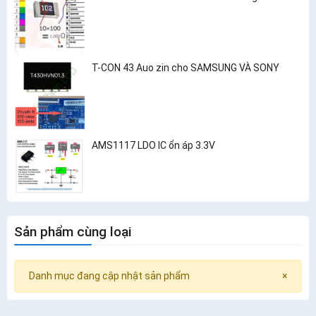
T-CON 43 Auo zin cho SAMSUNG VÀ SONY
AMS1117 LDO IC ổn áp 3.3V
Sản phẩm cùng loại
Danh mục đang cập nhật sản phẩm
×