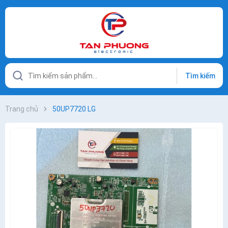
Tìm kiếm
Trang chủ
50UP7720 LG