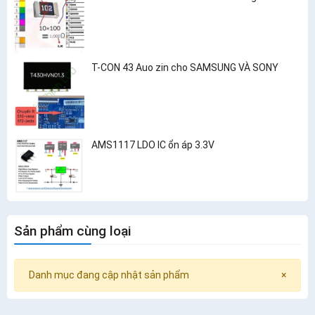
T-CON 43 Auo zin cho SAMSUNG VÀ SONY
AMS1117 LDO IC ổn áp 3.3V
Sản phẩm cùng loại
Danh mục đang cập nhật sản phẩm
×