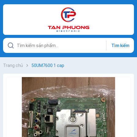
Tìm kiếm
Trang chủ
50UM7600 1 cap