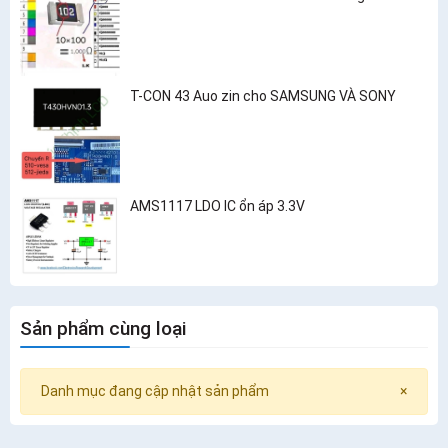
T-CON 43 Auo zin cho SAMSUNG VÀ SONY
AMS1117 LDO IC ổn áp 3.3V
Sản phẩm cùng loại
Danh mục đang cập nhật sản phẩm
×