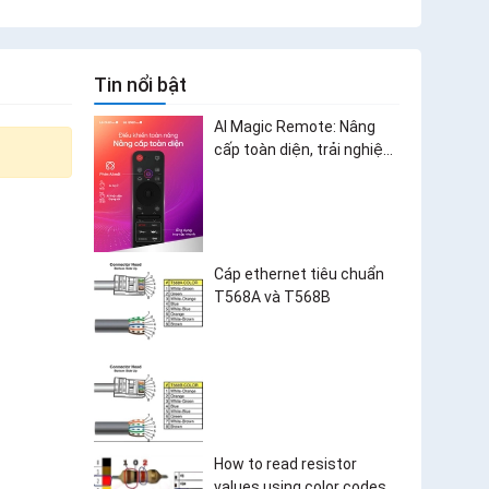
Tin nổi bật
AI Magic Remote: Nâng
cấp toàn diện, trải nghiệm
bùng nổ
Cáp ethernet tiêu chuẩn
T568A và T568B
How to read resistor
values using color codes