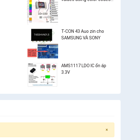
and surface-mount
resistor markings?
T-CON 43 Auo zin cho
SAMSUNG VÀ SONY
AMS1117 LDO IC ổn áp
3.3V
×