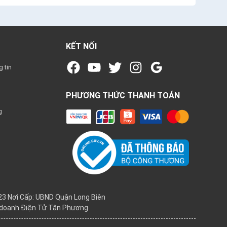
KẾT NỐI
 tin
PHƯƠNG THỨC THANH TOÁN
g
3 Nơi Cấp: UBND Quận Long Biên
h doanh Điện Tử Tân Phương