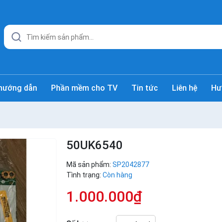
hướng dẫn
Phần mềm cho TV
Tin tức
Liên hệ
Hư
50UK6540
Mã sản phẩm:
SP2042877
Tình trạng:
Còn hàng
1.000.000₫