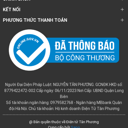
KẾT NỐI
PHƯƠNG THỨC THANH TOÁN
Người Đại Diện Pháp Luật: NGUYỄN TÂN PHƯƠNG. GCNĐK HKD số:
8779422472-002 Cấp ngày: 06/11/2023 Nơi Cấp: UBND Quận Long
Biên
Số tài khoản ngân hàng: 0979582768 - Ngân hàng MBbank Quân
đội Hà Nội. Chủ tài khoản: Hộ kinh doanh Điện Tử Tân Phương
@ Bản quyền thuộc về Điện tử Tân Phương
Cung cấp bởi
Sapo