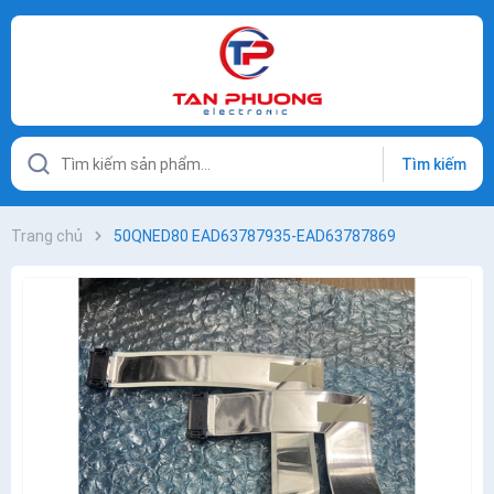
Tìm kiếm
Trang chủ
50QNED80 EAD63787935-EAD63787869