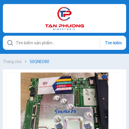
Tìm kiếm
Trang chủ
50QNED80