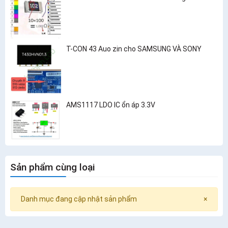
T-CON 43 Auo zin cho SAMSUNG VÀ SONY
AMS1117 LDO IC ổn áp 3.3V
Sản phẩm cùng loại
Danh mục đang cập nhật sản phẩm
×