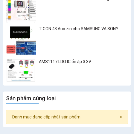
T-CON 43 Auo zin cho SAMSUNG VÀ SONY
AMS1117 LDO IC ổn áp 3.3V
Sản phẩm cùng loại
Danh mục đang cập nhật sản phẩm
×