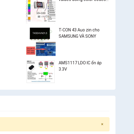
and surface-mount
resistor markings?
T-CON 43 Auo zin cho
SAMSUNG VÀ SONY
AMS1117 LDO IC ổn áp
3.3V
×