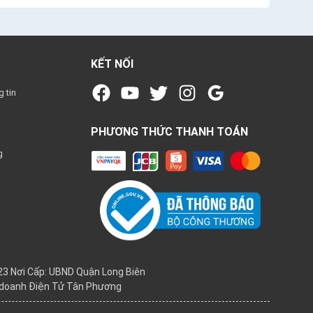
KẾT NỐI
 tin
PHƯƠNG THỨC THANH TOÁN
g
3 Nơi Cấp: UBND Quận Long Biên
h doanh Điện Tử Tân Phương