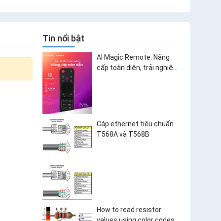
Tin nổi bật
AI Magic Remote: Nâng
cấp toàn diện, trải nghiệm
bùng nổ
Cáp ethernet tiêu chuẩn
T568A và T568B
How to read resistor
values using color codes