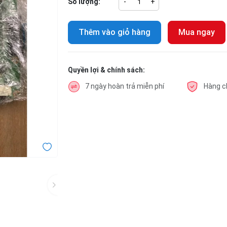
Số lượng:
-
+
Thêm vào giỏ hàng
Mua ngay
Quyền lợi & chính sách:
7 ngày hoàn trả miễn phí
Hàng c