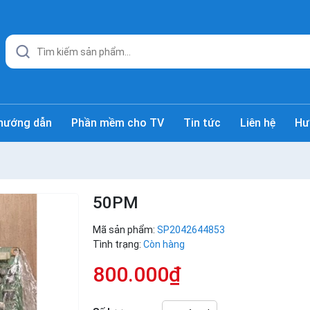
hướng dẫn
Phần mềm cho TV
Tin tức
Liên hệ
Hư
50PM
Mã sản phẩm:
SP2042644853
Tình trạng:
Còn hàng
800.000₫