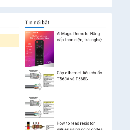
Tin nổi bật
AI Magic Remote: Nâng
cấp toàn diện, trải nghiệm
bùng nổ
Cáp ethernet tiêu chuẩn
T568A và T568B
How to read resistor
values using color codes