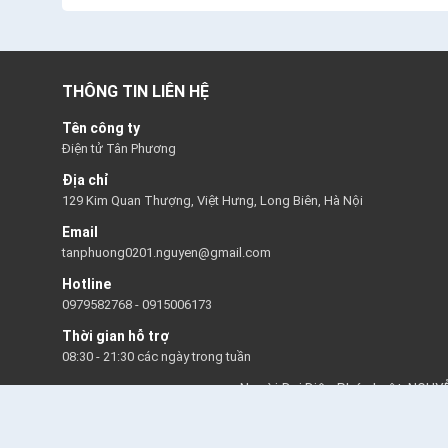
THÔNG TIN LIÊN HỆ
Tên công ty
Điện tử Tân Phương
Địa chỉ
129 Kim Quan Thượng, Việt Hưng, Long Biên, Hà Nội
Email
tanphuong0201.nguyen@gmail.com
Hotline
0979582768
-
0915006173
Thời gian hỗ trợ
08:30 - 21:30 các ngày trong tuần
Người Đại Diện Pháp Luật: NGU
Số tài khoản ngân hàng: 0