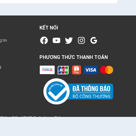
KẾT NỐI
 tin
PHƯƠNG THỨC THANH TOÁN
g
3 Nơi Cấp: UBND Quận Long Biên
h doanh Điện Tử Tân Phương