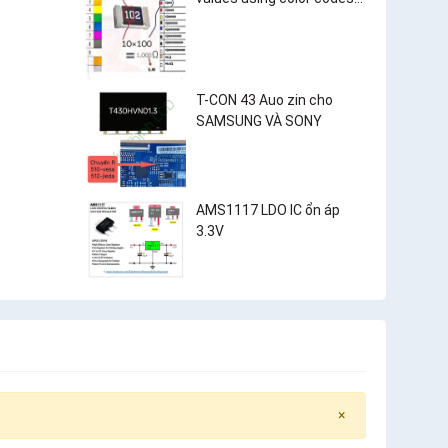
and surface-mount
resistor markings?
T-CON 43 Auo zin cho
SAMSUNG VÀ SONY
AMS1117 LDO IC ổn áp
3.3V
×