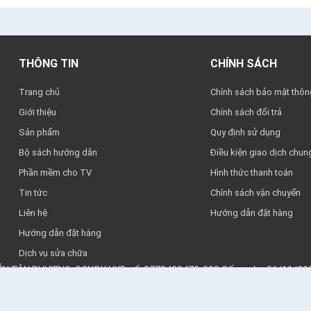
THÔNG TIN
CHÍNH SÁCH
Trang chủ
Chính sách bảo mật thông
Giới thiệu
Chính sách đổi trả
Sản phẩm
Quy định sử dụng
Bộ sách hướng dẫn
Điều kiện giao dịch chun
Phần mềm cho TV
Hình thức thanh toán
Tin tức
Chính sách vận chuyển
Liên hệ
Hướng dẫn đặt hàng
Hướng dẫn đặt hàng
Dịch vụ sửa chữa
YỄN TÂN PHƯƠNG. GCNĐK HKD số: 8779422472-002 Cấp ngày: 06/11/202
979582768 - Ngân hàng MBbank Quân đội Hà Nội. Chủ tài khoản: Hộ kin