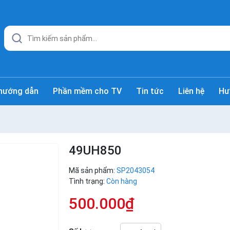
hướng dẫn
Phần mềm cho TV
Tin tức
Liên hệ
Hư
49UH850
Mã sản phẩm:
SP2043054
Tình trạng:
Còn hàng
500.000₫