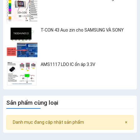
T-CON 43 Auo zin cho SAMSUNG VÀ SONY
AMS1117 LDO IC ổn áp 3.3V
Sản phẩm cùng loại
Danh mục đang cập nhật sản phẩm
×