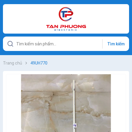
Tìm kiếm
Trang chủ
49UH770