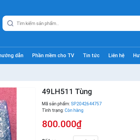
hướng dẫn
Phần mềm cho TV
Tin tức
Liên hệ
Hư
49LH511 Tùng
Mã sản phẩm:
SP2042644757
Tình trạng:
Còn hàng
800.000₫