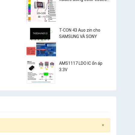
and surface-mount
resistor markings?
T-CON 43 Auo zin cho
SAMSUNG VÀ SONY
AMS1117 LDO IC ổn áp
3.3V
×