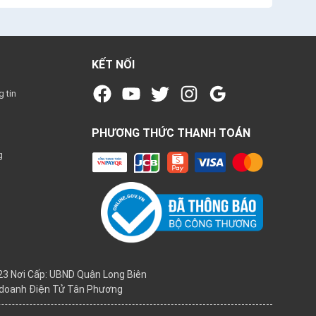
KẾT NỐI
 tin
PHƯƠNG THỨC THANH TOÁN
g
3 Nơi Cấp: UBND Quận Long Biên
h doanh Điện Tử Tân Phương