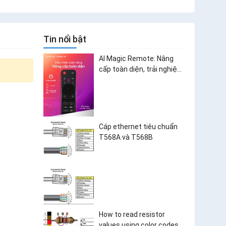
Tin nổi bật
AI Magic Remote: Nâng
cấp toàn diện, trải nghiệm
bùng nổ
Cáp ethernet tiêu chuẩn
T568A và T568B
How to read resistor
values using color codes