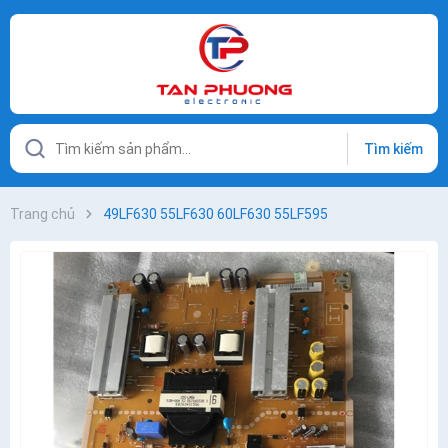
Tìm kiếm
Trang chủ
49LF630 55LF630 60LF630 55LF595