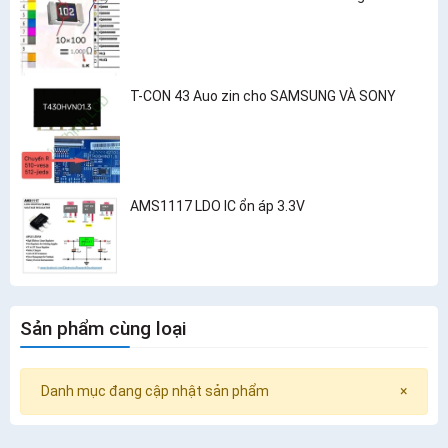
T-CON 43 Auo zin cho SAMSUNG VÀ SONY
AMS1117 LDO IC ổn áp 3.3V
Sản phẩm cùng loại
Danh mục đang cập nhật sản phẩm
×