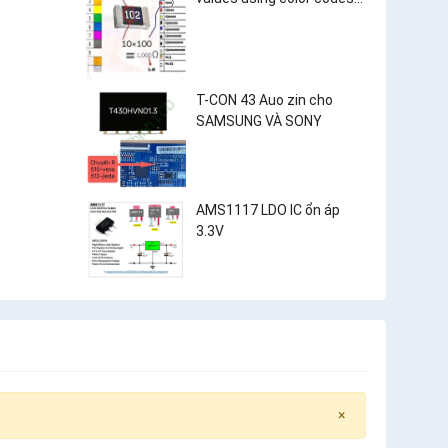
and surface-mount
resistor markings?
T-CON 43 Auo zin cho
SAMSUNG VÀ SONY
AMS1117 LDO IC ổn áp
3.3V
×