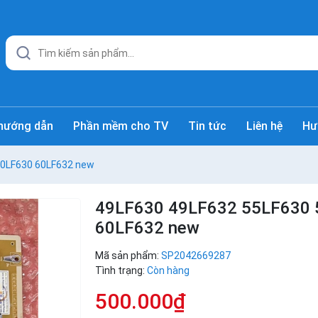
hướng dẫn
Phần mềm cho TV
Tin tức
Liên hệ
Hư
60LF630 60LF632 new
49LF630 49LF632 55LF630 
60LF632 new
Mã sản phẩm:
SP2042669287
Tình trạng:
Còn hàng
500.000₫