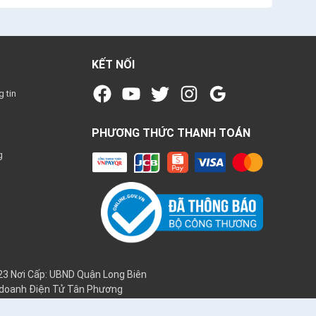
KẾT NỐI
 tin
PHƯƠNG THỨC THANH TOÁN
g
3 Nơi Cấp: UBND Quận Long Biên
h doanh Điện Tử Tân Phương