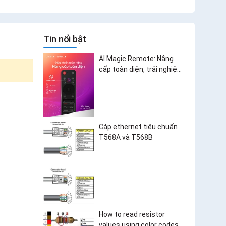
Tin nổi bật
AI Magic Remote: Nâng
cấp toàn diện, trải nghiệm
bùng nổ
Cáp ethernet tiêu chuẩn
T568A và T568B
How to read resistor
values using color codes