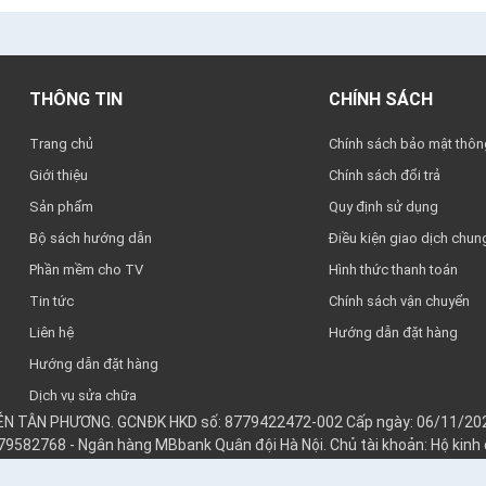
THÔNG TIN
CHÍNH SÁCH
Trang chủ
Chính sách bảo mật thông
Giới thiệu
Chính sách đổi trả
Sản phẩm
Quy định sử dụng
Bộ sách hướng dẫn
Điều kiện giao dịch chun
Phần mềm cho TV
Hình thức thanh toán
Tin tức
Chính sách vận chuyển
Liên hệ
Hướng dẫn đặt hàng
Hướng dẫn đặt hàng
Dịch vụ sửa chữa
YỄN TÂN PHƯƠNG. GCNĐK HKD số: 8779422472-002 Cấp ngày: 06/11/202
979582768 - Ngân hàng MBbank Quân đội Hà Nội. Chủ tài khoản: Hộ kin